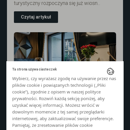
turystyczny rozpoczyna się już wiosn...
Czytaj artykuł
Ta strona używa ciasteczek
Wybierz, czy wyrażasz zgodę na używanie przez nas
plików cookie i powiązanych technologii („Pliki
cookie”), zgodnie z opisem w naszej polityce
prywatności. Rozwiń każdą sekcję poniżej, aby
uzyskać więcej informacji. Możesz wrócić w
GWARANTOWANE 80% ZYSKÓW
dowolnym momencie z tej samej przeglądarki
Z WYNAJMU
internetowej, aby zaktualizować swoje preferencje.
Pamiętaj, że zresetowanie plików cookie
Apartamenty na sprzedaż u podnóża Tatr to