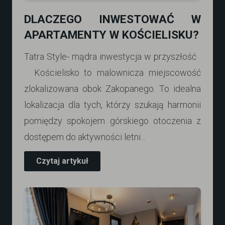
DLACZEGO INWESTOWAĆ W
APARTAMENTY W KOŚCIELISKU?
Tatra Style- mądra inwestycja w przyszłość
Kościelisko to malownicza miejscowość
zlokalizowana obok Zakopanego. To idealna
lokalizacja dla tych, którzy szukają harmonii
pomiędzy spokojem górskiego otoczenia z
dostępem do aktywności letni...
Czytaj artykuł