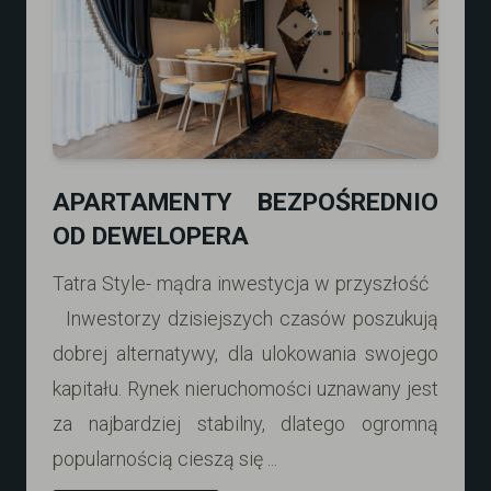
APARTAMENTY BEZPOŚREDNIO
OD DEWELOPERA
Tatra Style- mądra inwestycja w przyszłość
Inwestorzy dzisiejszych czasów poszukują
dobrej alternatywy, dla ulokowania swojego
kapitału. Rynek nieruchomości uznawany jest
za najbardziej stabilny, dlatego ogromną
popularnością cieszą się ...