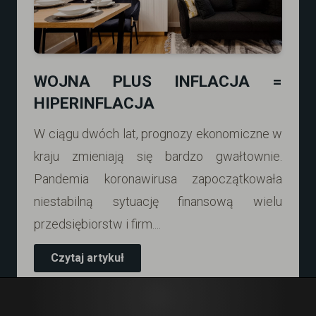
WOJNA PLUS INFLACJA =
HIPERINFLACJA
W ciągu dwóch lat, prognozy ekonomiczne w
kraju zmieniają się bardzo gwałtownie.
Pandemia koronawirusa zapoczątkowała
niestabilną sytuację finansową wielu
przedsiębiorstw i firm....
Czytaj artykuł
ZADZWOŃ