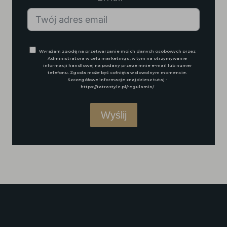
Wyrażam zgodę na przetwarzanie moich danych osobowych przez
Administratora w celu marketingu, w tym na otrzymywanie
informacji handlowej na podany przeze mnie e-mail lub numer
telefonu. Zgoda może być cofnięta w dowolnym momencie.
Szczegółowe informacje znajdziesz tutaj -
https://tatrastyle.pl/regulamin/
Wyślij