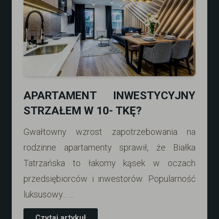
APARTAMENT INWESTYCYJNY
STRZAŁEM W 10- TKĘ?
Gwałtowny wzrost zapotrzebowania na
rodzinne apartamenty sprawił, że Białka
Tatrzańska to łakomy kąsek w oczach
przedsiębiorców i inwestorów. Popularność
luksusowy... ...
Czytaj artykuł