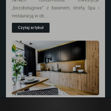
,,bezobsługowe” z basenem, strefą Spa i
restauracją w ob......
Czytaj artykuł
LUKSUSOWE INWESTYCJE
ZADZWOŃ