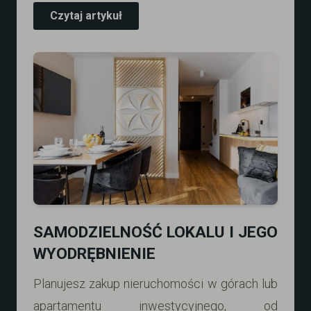
Czytaj artykuł
SAMODZIELNOŚĆ LOKALU I JEGO
WYODRĘBNIENIE
Planujesz zakup nieruchomości w górach lub
apartamentu inwestycyjnego, od