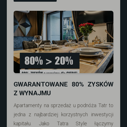
GWARANTOWANE 80% ZYSKÓW
Z WYNAJMU
Apartamenty na sprzedaż u podnóża Tatr to
jedna z najbardziej korzystnych inwestycji
kapitału. Jako Tatra Style łączymy