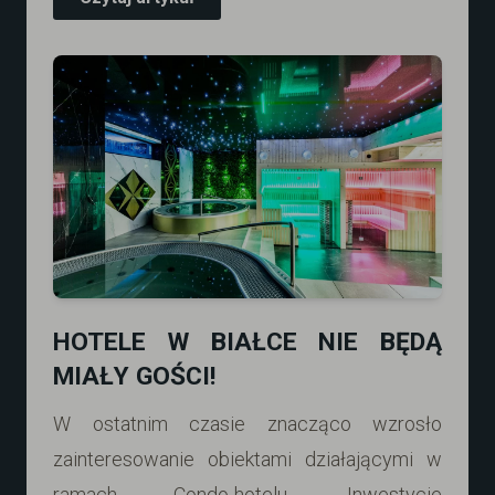
HOTELE W BIAŁCE NIE BĘDĄ
MIAŁY GOŚCI!
W ostatnim czasie znacząco wzrosło
zainteresowanie obiektami działającymi w
ramach Condo-hotelu. Inwestycje