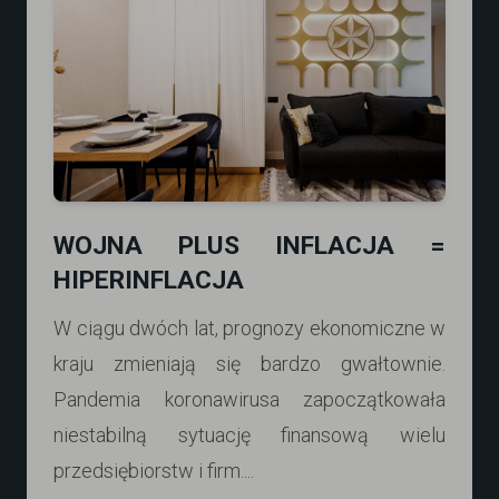
WOJNA PLUS INFLACJA =
HIPERINFLACJA
W ciągu dwóch lat, prognozy ekonomiczne w
kraju zmieniają się bardzo gwałtownie.
Pandemia koronawirusa zapoczątkowała
niestabilną sytuację finansową wielu
przedsiębiorstw i firm....