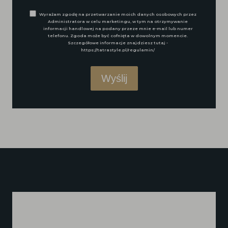
Wyrażam zgodę na przetwarzanie moich danych osobowych przez
Administratora w celu marketingu, w tym na otrzymywanie
informacji handlowej na podany przeze mnie e-mail lub numer
telefonu. Zgoda może być cofnięta w dowolnym momencie.
Szczegółowe informacje znajdziesz tutaj -
https://tatrastyle.pl/regulamin/
Wyślij