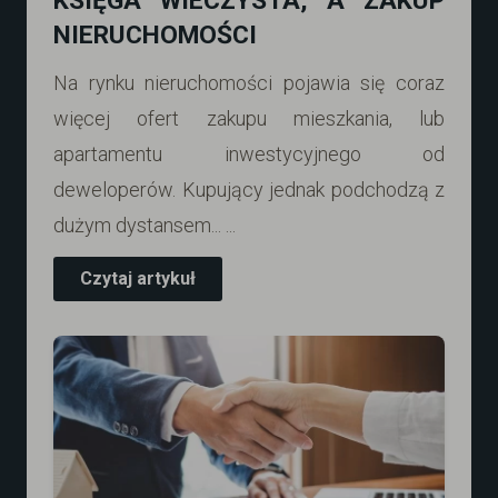
KSIĘGA WIECZYSTA, A ZAKUP
NIERUCHOMOŚCI
Na rynku nieruchomości pojawia się coraz
więcej ofert zakupu mieszkania, lub
apartamentu inwestycyjnego od
deweloperów. Kupujący jednak podchodzą z
dużym dystansem... ...
Czytaj artykuł