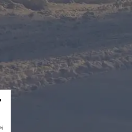
i
j
ej