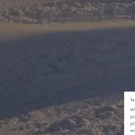
Ta
Wy
po
po
wi