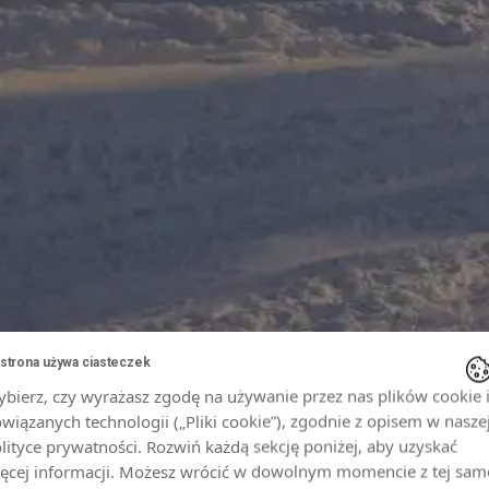
 strona używa ciasteczek
bierz, czy wyrażasz zgodę na używanie przez nas plików cookie 
wiązanych technologii („Pliki cookie”), zgodnie z opisem w nasze
lityce prywatności. Rozwiń każdą sekcję poniżej, aby uzyskać
ęcej informacji. Możesz wrócić w dowolnym momencie z tej sam