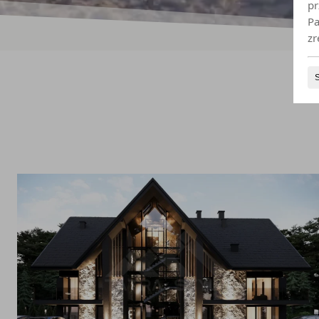
pr
Pa
zr