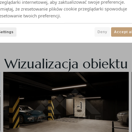
zeglądarki internetowej, aby zaktualizować swoje preferencje.
miętaj, że zresetowanie plików cookie przeglądarki spowoduje
esetowanie twoich preferencji.
Settings
Deny
Accept al
Wizualizacja obiektu