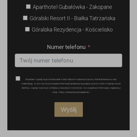
Aparthotel Gubałówka - Zakopane
Góralski Resort II - Białka Tatrzańska
Góralska Rezydencja - Kościelisko
Numer telefonu
Wyrażam zgodę na przetwarzanie moich danych osobowych przez Administratora w celu
marketingu, w tym na otrzymywanie informacji handlowej na podany przeze mnie e-mail lub numer
telefonu. Zgoda może być cofnięta w dowolnym momencie. Szczegółowe informacje znajdziesz
tutaj - https://tatrastyle.pl/regulamin/
Wyślij