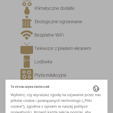
Klimatyczne dodatki
Ekologiczne ogrzewanie
Bezpłatne WiFi
Telewizor z płaskim ekranem
Lodówka
Płyta indukcyjna
Ta strona używa ciasteczek
Mikrofalówka
Wybierz, czy wyrażasz zgodę na używanie przez nas
plików cookie i powiązanych technologii („Pliki
Czajnik
cookie”), zgodnie z opisem w naszej polityce
prywatności. Rozwiń każdą sekcję poniżej, aby