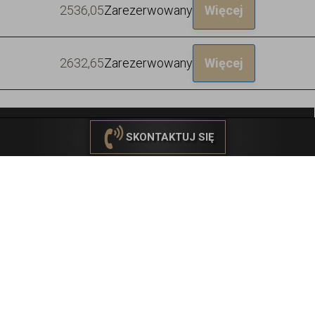
25
36,05
Zarezerwowany
Więcej
26
32,65
Zarezerwowany
Więcej
ZADZWOŃ
SKONTAKTUJ SIĘ
Poziom 3