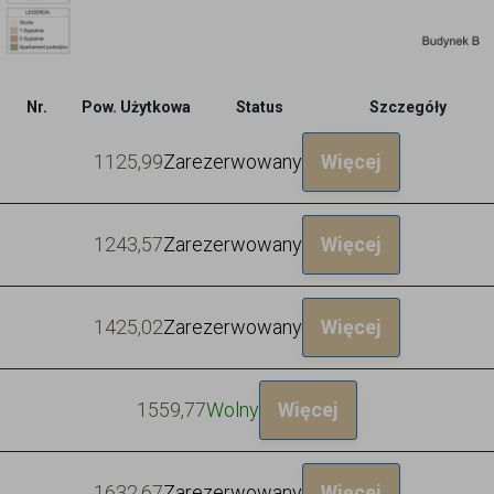
Nr.
Pow. Użytkowa
Status
Szczegóły
11
25,99
Zarezerwowany
Więcej
12
43,57
Zarezerwowany
Więcej
14
25,02
Zarezerwowany
Więcej
15
59,77
Wolny
Więcej
16
32,67
Zarezerwowany
Więcej