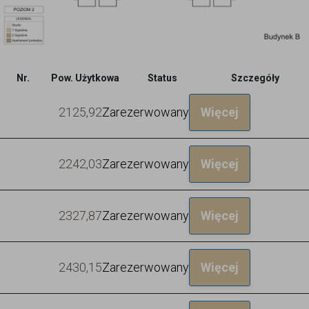
Nr.
Pow. Użytkowa
Status
Szczegóły
21
25,92
Zarezerwowany
Więcej
22
42,03
Zarezerwowany
Więcej
23
27,87
Zarezerwowany
Więcej
24
30,15
Zarezerwowany
Więcej