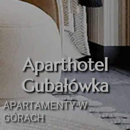
Aparthotel
Gubałówka
APARTAMENTY W
GÓRACH