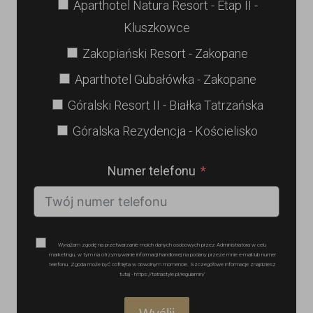
Aparthotel Natura Resort - Etap II -
Kluszkowce
Zakopiański Resort - Zakopane
Aparthotel Gubałówka - Zakopane
Góralski Resort II - Białka Tatrzańska
Góralska Rezydencja - Kościelisko
Numer telefonu
Wyrażam zgodę na przetwarzanie moich danych osobowych przez Administratora w celu
marketingu, w tym na otrzymywanie informacji handlowej na podany przeze mnie e-mail lub numer
telefonu. Zgoda może być cofnięta w dowolnym momencie. Szczegółowe informacje znajdziesz
tutaj - https://tatrastyle.pl/regulamin/