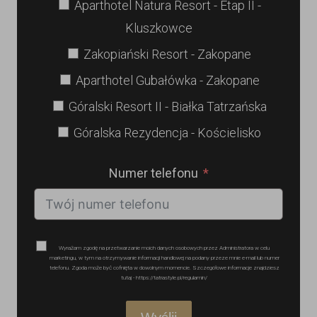
Aparthotel Natura Resort - Etap II -
Kluszkowce
Zakopiański Resort - Zakopane
Aparthotel Gubałówka - Zakopane
Góralski Resort II - Białka Tatrzańska
Góralska Rezydencja - Kościelisko
Numer telefonu
Wyrażam zgodę na przetwarzanie moich danych osobowych przez Administratora w celu
marketingu, w tym na otrzymywanie informacji handlowej na podany przeze mnie e-mail lub numer
telefonu. Zgoda może być cofnięta w dowolnym momencie. Szczegółowe informacje znajdziesz
tutaj - https://tatrastyle.pl/regulamin/