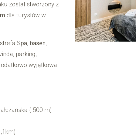
nku został stworzony z
ym
dla turystów w
strefa
Spa
,
basen
,
inda, parking,
 dodatkowo wyjątkowa
iałczańska ( 500 m)
1,1km)