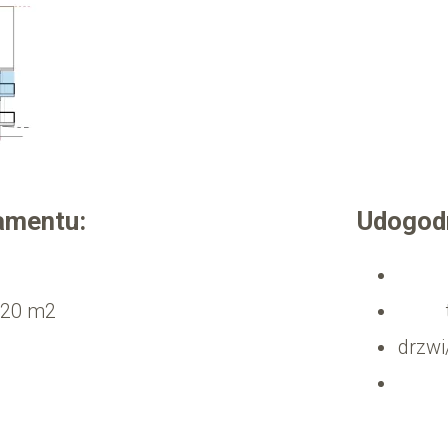
amentu:
Udogodn
.20 m2
drzw