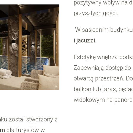
pozytywny wpływ na
d
przyszłych gości.
W sąsiednim budynku
i jacuzzi
.
Estetykę wnętrza podkr
Zapewniają dostęp do 
otwartą przestrzeń. D
balkon lub taras, bę
widokowym na panoram
nku został stworzony z
ym
dla turystów w