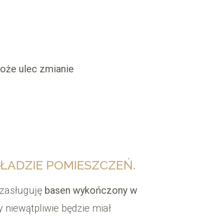
może ulec zmianie
ADZIE POMIESZCZEŃ.
zasługuję
basen wykończony w
ry niewątpliwie będzie miał