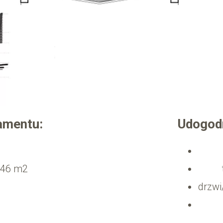
amentu:
Udogodn
.46 m2
drzw