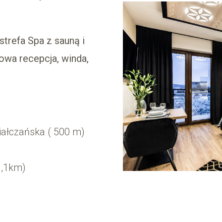
strefa Spa z sauną i
owa recepcja, winda,
iałczańska ( 500 m)
1,1km)