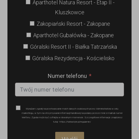
Aparthotel Natura Resort - Etap II -
Kluszkowce
Zakopiański Resort - Zakopane
Aparthotel Gubałówka - Zakopane
Góralski Resort II - Białka Tatrzańska
Góralska Rezydencja - Kościelisko
Numer telefonu
Wyrażam zgodę na przetwarzanie moich danych osobowych przez Administratora w celu
marketingu, w tym na otrzymywanie informacji handlowej na podany przeze mnie e-mail lub numer
telefonu. Zgoda może być cofnięta w dowolnym momencie. Szczegółowe informacje znajdziesz
tutaj - https://tatrastyle.pl/regulamin/