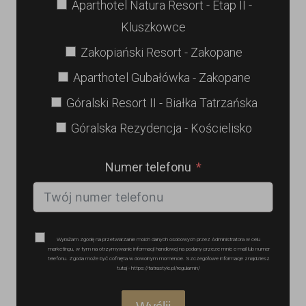
Aparthotel Natura Resort - Etap II -
Kluszkowce
Zakopiański Resort - Zakopane
Aparthotel Gubałówka - Zakopane
Góralski Resort II - Białka Tatrzańska
Góralska Rezydencja - Kościelisko
Numer telefonu
Wyrażam zgodę na przetwarzanie moich danych osobowych przez Administratora w celu
marketingu, w tym na otrzymywanie informacji handlowej na podany przeze mnie e-mail lub numer
telefonu. Zgoda może być cofnięta w dowolnym momencie. Szczegółowe informacje znajdziesz
tutaj - https://tatrastyle.pl/regulamin/