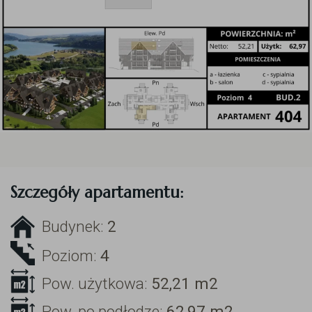
Szczegóły apartamentu:
Budynek:
2
Poziom:
4
Pow. użytkowa:
52,21
m2
Pow. po podłodze:
62,97
m2