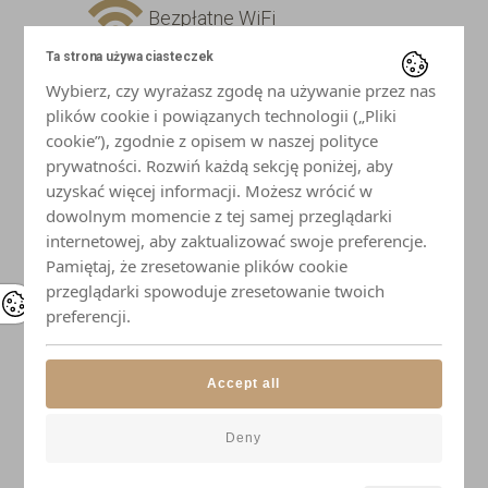
Bezpłatne WiFi
Ta strona używa ciasteczek
Telewizor z płaskim ekranem
Wybierz, czy wyrażasz zgodę na używanie przez nas
plików cookie i powiązanych technologii („Pliki
Lodówka
cookie”), zgodnie z opisem w naszej polityce
prywatności. Rozwiń każdą sekcję poniżej, aby
uzyskać więcej informacji. Możesz wrócić w
Płyta indukcyjna
dowolnym momencie z tej samej przeglądarki
internetowej, aby zaktualizować swoje preferencje.
Mikrofalówka
Pamiętaj, że zresetowanie plików cookie
przeglądarki spowoduje zresetowanie twoich
Czajnik
preferencji.
Naczynia i przybory kuchenne
Accept all
Elegancka zastawa stołowa
Deny
Łazienka z prysznicem