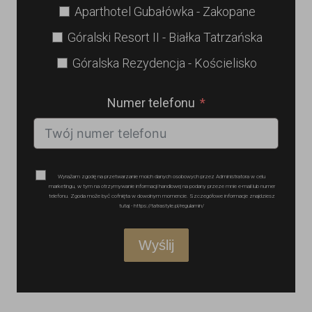
Aparthotel Gubałówka - Zakopane
Góralski Resort II - Białka Tatrzańska
Góralska Rezydencja - Kościelisko
Numer telefonu
Wyrażam zgodę na przetwarzanie moich danych osobowych przez Administratora w celu
marketingu, w tym na otrzymywanie informacji handlowej na podany przeze mnie e-mail lub numer
telefonu. Zgoda może być cofnięta w dowolnym momencie. Szczegółowe informacje znajdziesz
tutaj - https://tatrastyle.pl/regulamin/
Wyślij