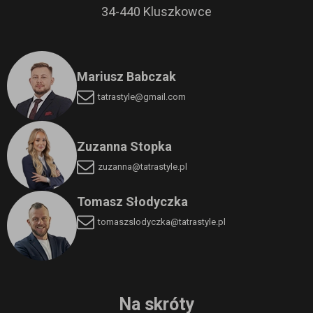
34-440 Kluszkowce
Mariusz Babczak
tatrastyle@gmail.com
Zuzanna Stopka
zuzanna@tatrastyle.pl
Tomasz Słodyczka
tomaszslodyczka
@tatrastyle.pl
Na skróty