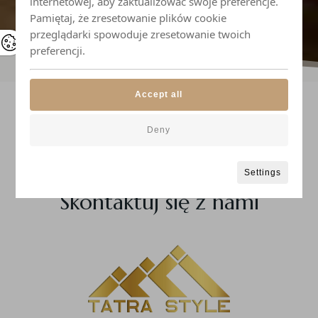
internetowej, aby zaktualizować swoje preferencje.
Pamiętaj, że zresetowanie plików cookie
przeglądarki spowoduje zresetowanie twoich
preferencji.
Accept all
Deny
Masz jakieś pytania lub
potrzebujesz pomocy?
Settings
Skontaktuj się z nami