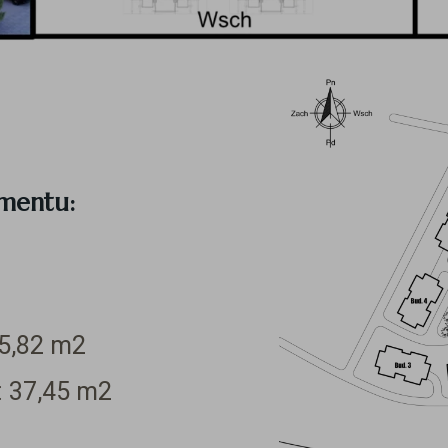
amentu:
5,82
m2
:
37,45
m2