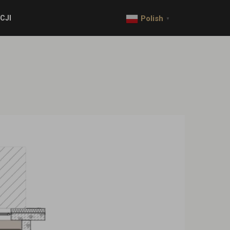
CJI
Polish
▼