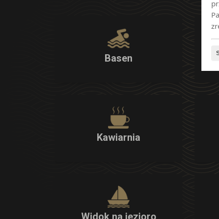
pr
Pa
zr
Basen
Kawiarnia
Widok na jezioro