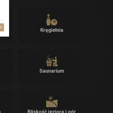
l
Kręgielnia
Saunarium
a
Bliskość jeziora i gór