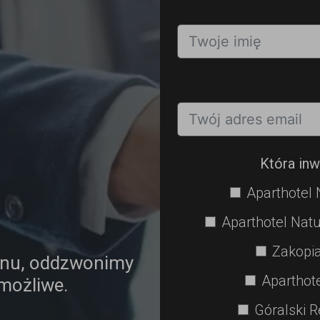
Która inw
Aparthotel 
Aparthotel Natu
Zakopia
onu, oddzwonimy
Aparthot
 możliwe.
Góralski R