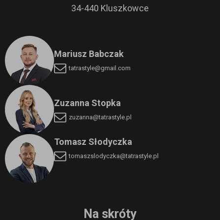
34-440 Kluszkowce
Mariusz Babczak
tatrastyle@gmail.com
Zuzanna Stopka
zuzanna@tatrastyle.pl
Tomasz Słodyczka
tomaszslodyczka
@tatrastyle.pl
Na skróty