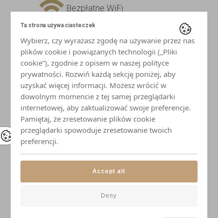
Bezpłatne WiFi
Ta strona używa ciasteczek
Telewizor z płaskim ekranem
Wybierz, czy wyrażasz zgodę na używanie przez nas
plików cookie i powiązanych technologii („Pliki
Lodówka
cookie”), zgodnie z opisem w naszej polityce
prywatności. Rozwiń każdą sekcję poniżej, aby
uzyskać więcej informacji. Możesz wrócić w
Płyta indukcyjna
dowolnym momencie z tej samej przeglądarki
internetowej, aby zaktualizować swoje preferencje.
Mikrofalówka
Pamiętaj, że zresetowanie plików cookie
przeglądarki spowoduje zresetowanie twoich
Czajnik
preferencji.
Naczynia i przybory kuchenne
Accept all
Elegancka zastawa stołowa
Deny
Łazienka z prysznicem