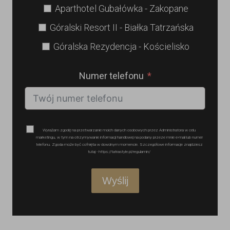
Aparthotel Gubałówka - Zakopane
Góralski Resort II - Białka Tatrzańska
Góralska Rezydencja - Kościelisko
Numer telefonu
Wyrażam zgodę na przetwarzanie moich danych osobowych przez Administratora w celu
marketingu, w tym na otrzymywanie informacji handlowej na podany przeze mnie e-mail lub numer
telefonu. Zgoda może być cofnięta w dowolnym momencie. Szczegółowe informacje znajdziesz
tutaj - https://tatrastyle.pl/regulamin/
Wyślij