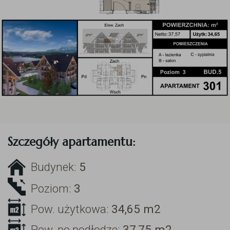
Szczegóły apartamentu:
Budynek:
5
Poziom:
3
Pow. użytkowa:
34,65
m2
Pow. po podłodze:
37,75
m2