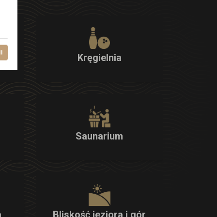
l
Kręgielnia
Saunarium
a
Bliskość jeziora i gór