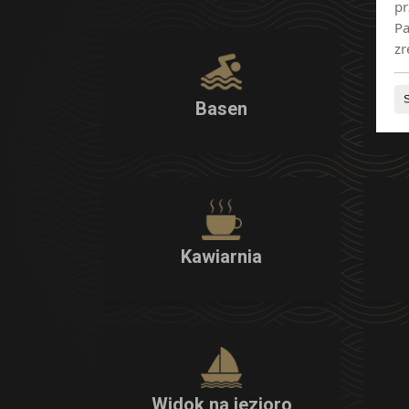
pr
Pa
zr
Basen
Kawiarnia
Widok na jezioro