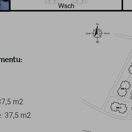
amentu:
37,5
m2
e:
37,5
m2