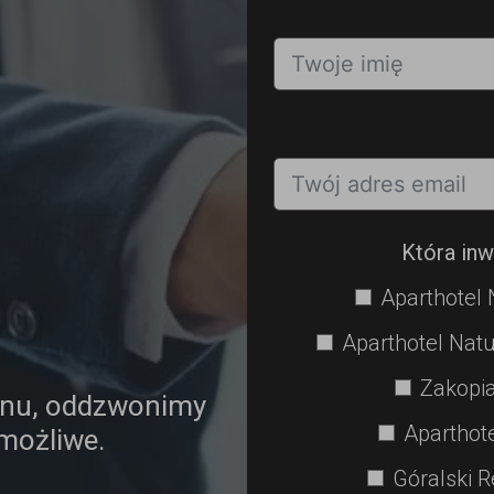
Która inw
Aparthotel 
Aparthotel Natu
Zakopia
onu, oddzwonimy
Aparthot
 możliwe.
Góralski R