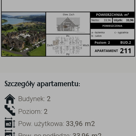
Szczegóły apartamentu:
Budynek:
2
Poziom:
2
Pow. użytkowa:
33,96
m2
Pow. po podłodze:
33,96
m2