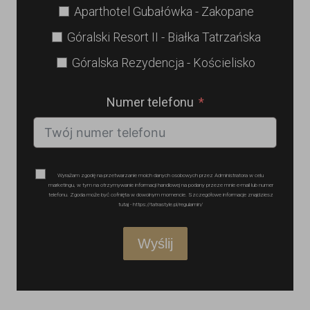
Aparthotel Gubałówka - Zakopane
Góralski Resort II - Białka Tatrzańska
Góralska Rezydencja - Kościelisko
Numer telefonu
Wyrażam zgodę na przetwarzanie moich danych osobowych przez Administratora w celu
marketingu, w tym na otrzymywanie informacji handlowej na podany przeze mnie e-mail lub numer
telefonu. Zgoda może być cofnięta w dowolnym momencie. Szczegółowe informacje znajdziesz
tutaj - https://tatrastyle.pl/regulamin/
Wyślij