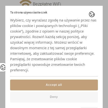
Bezpłatne WiFi
Ta strona używa ciasteczek
Telewizor z płaskim ekranem
Wybierz, czy wyrażasz zgodę na używanie przez nas
plików cookie i powiązanych technologii („Pliki
Lodówka
cookie”), zgodnie z opisem w naszej polityce
prywatności. Rozwiń każdą sekcję poniżej, aby
uzyskać więcej informacji. Możesz wrócić w
Płyta indukcyjna
dowolnym momencie z tej samej przeglądarki
internetowej, aby zaktualizować swoje preferencje.
Mikrofalówka
Pamiętaj, że zresetowanie plików cookie
przeglądarki spowoduje zresetowanie twoich
Czajnik
preferencji.
Naczynia i przybory kuchenne
Accept all
Elegancka zastawa stołowa
Deny
Łazienka z prysznicem