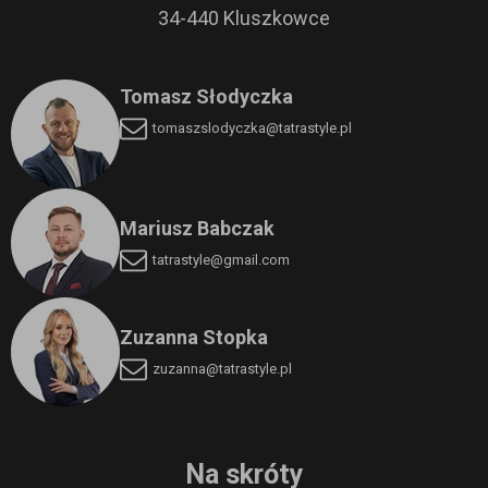
34-440 Kluszkowce
Tomasz Słodyczka
tomaszslodyczka
@tatrastyle.pl
Mariusz Babczak
tatrastyle@gmail.com
Zuzanna Stopka
zuzanna@tatrastyle.pl
Na skróty