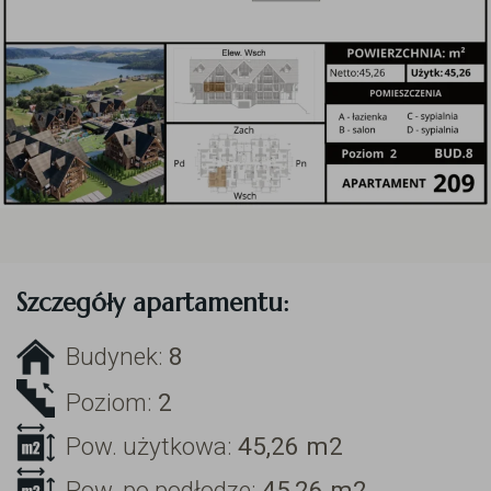
Szczegóły apartamentu:
Budynek:
8
Poziom:
2
Pow. użytkowa:
45,26
m2
Pow. po podłodze:
45,26
m2