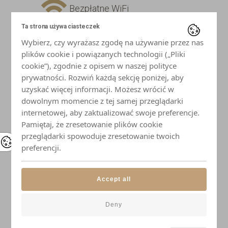
Bezpłatne WiFi
Ta strona używa ciasteczek
Telewizor z płaskim ekranem
Wybierz, czy wyrażasz zgodę na używanie przez nas
plików cookie i powiązanych technologii („Pliki
Lodówka
cookie”), zgodnie z opisem w naszej polityce
prywatności. Rozwiń każdą sekcję poniżej, aby
uzyskać więcej informacji. Możesz wrócić w
Płyta indukcyjna
dowolnym momencie z tej samej przeglądarki
internetowej, aby zaktualizować swoje preferencje.
Mikrofalówka
Pamiętaj, że zresetowanie plików cookie
przeglądarki spowoduje zresetowanie twoich
Czajnik
preferencji.
Naczynia i przybory kuchenne
Accept all
Elegancka zastawa stołowa
Deny
Łazienka z prysznicem