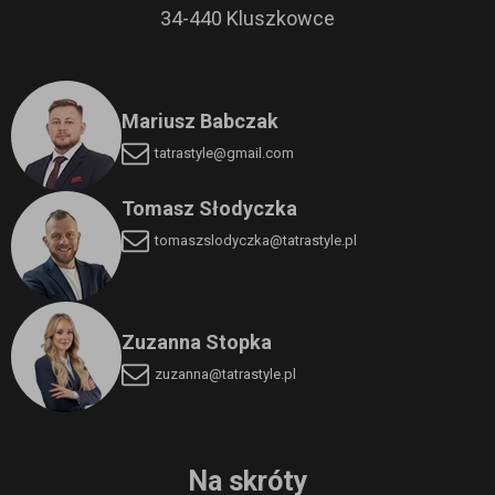
34-440 Kluszkowce
Mariusz Babczak
tatrastyle@gmail.com
Tomasz Słodyczka
tomaszslodyczka
@tatrastyle.pl
Zuzanna Stopka
zuzanna@tatrastyle.pl
Na skróty