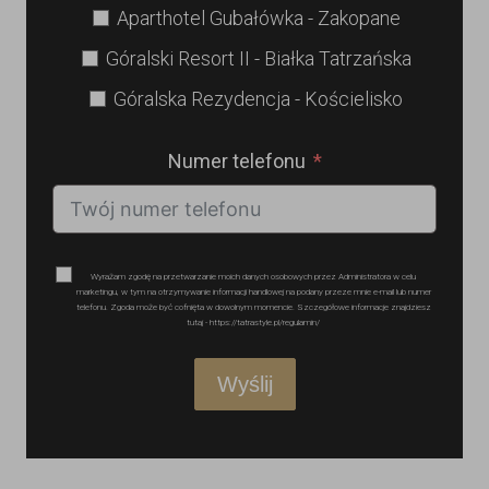
Aparthotel Gubałówka - Zakopane
Góralski Resort II - Białka Tatrzańska
Góralska Rezydencja - Kościelisko
Numer telefonu
Wyrażam zgodę na przetwarzanie moich danych osobowych przez Administratora w celu
marketingu, w tym na otrzymywanie informacji handlowej na podany przeze mnie e-mail lub numer
telefonu. Zgoda może być cofnięta w dowolnym momencie. Szczegółowe informacje znajdziesz
tutaj - https://tatrastyle.pl/regulamin/
Wyślij