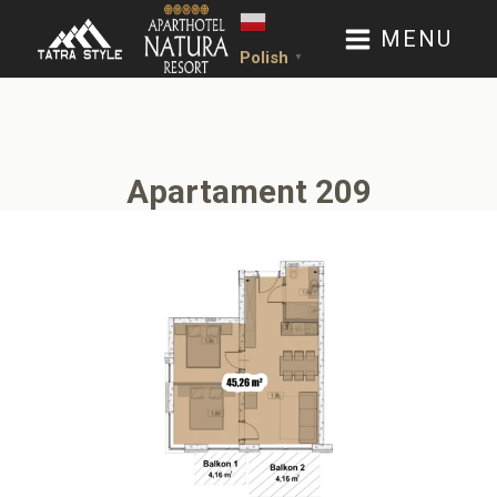
MENU
Polish
▼
Apartament 209