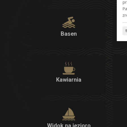
pr
Pa
zr
Basen
Kawiarnia
Widok na jezioro