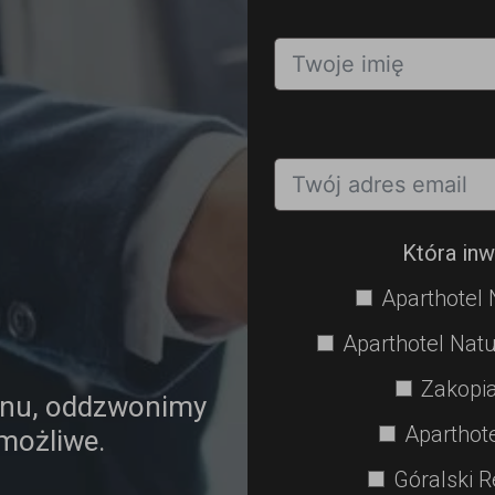
Która inw
Aparthotel 
Aparthotel Natu
Zakopia
onu, oddzwonimy
Aparthot
 możliwe.
Góralski R