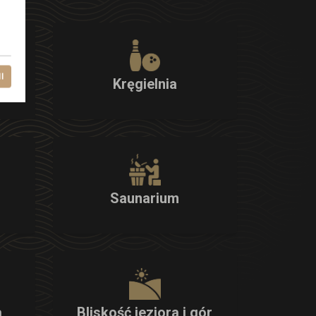
l
Kręgielnia
Saunarium
a
Bliskość jeziora i gór