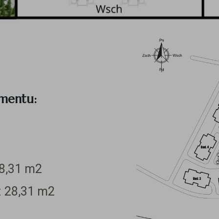
amentu:
8,31
m2
:
28,31
m2