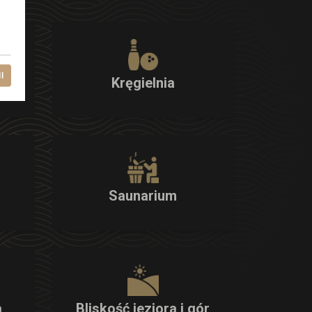
l
Kręgielnia
Saunarium
a
Bliskość jeziora i gór