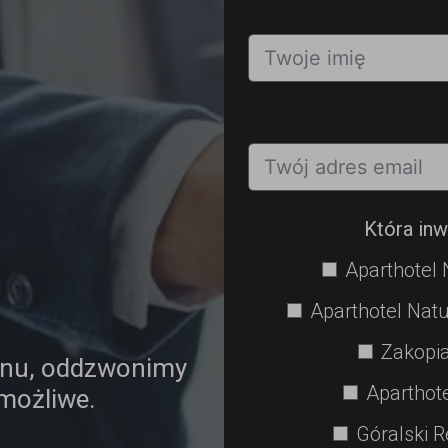
Która inw
Aparthotel 
Aparthotel Natu
Zakopia
onu, oddzwonimy
Aparthot
 możliwe.
Góralski R