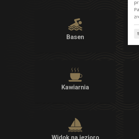
pr
Pa
zr
Basen
Kawiarnia
Widok na jezioro