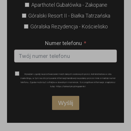
Aparthotel Gubałówka - Zakopane
Góralski Resort II - Białka Tatrzańska
Góralska Rezydencja - Kościelisko
Numer telefonu
Wyrażam zgodę na przetwarzanie moich danych osobowych przez Administratora w celu
marketingu, w tym na otrzymywanie informacji handlowej na podany przeze mnie e-mail lub numer
telefonu. Zgoda może być cofnięta w dowolnym momencie. Szczegółowe informacje znajdziesz
tutaj - https://tatrastyle.pl/regulamin/
Wyślij