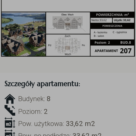
Szczegóły apartamentu:
Budynek:
8
Poziom:
2
Pow. użytkowa:
33,62
m2
Pow. po podłodze:
33,62
m2