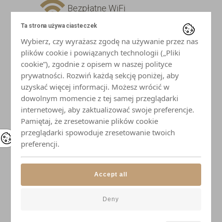
Bezpłatne WiFi
Ta strona używa ciasteczek
Telewizor z płaskim ekranem
Wybierz, czy wyrażasz zgodę na używanie przez nas
plików cookie i powiązanych technologii („Pliki
Lodówka
cookie”), zgodnie z opisem w naszej polityce
prywatności. Rozwiń każdą sekcję poniżej, aby
uzyskać więcej informacji. Możesz wrócić w
Płyta indukcyjna
dowolnym momencie z tej samej przeglądarki
internetowej, aby zaktualizować swoje preferencje.
Mikrofalówka
Pamiętaj, że zresetowanie plików cookie
przeglądarki spowoduje zresetowanie twoich
Czajnik
preferencji.
Naczynia i przybory kuchenne
Accept all
Elegancka zastawa stołowa
Deny
Łazienka z prysznicem