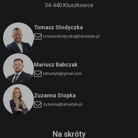
34-440 Kluszkowce
Tomasz Słodyczka
tomaszslodyczka
@tatrastyle.pl
Mariusz Babczak
tatrastyle@gmail.com
Zuzanna Stopka
zuzanna@tatrastyle.pl
Na skróty