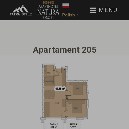
MENU
Polish
▼
Apartament 205