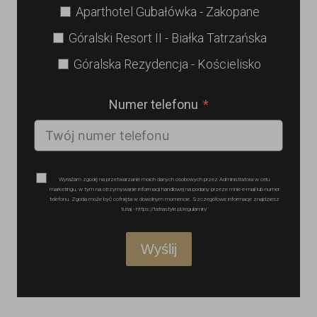
Aparthotel Gubałówka - Zakopane
Góralski Resort II - Białka Tatrzańska
Góralska Rezydencja - Kościelisko
Numer telefonu
Wyrażam zgodę na przetwarzanie moich danych osobowych przez Administratora w celu
marketingu, w tym na otrzymywanie informacji handlowej na podany przeze mnie e-mail lub numer
telefonu. Zgoda może być cofnięta w dowolnym momencie. Szczegółowe informacje znajdziesz
tutaj - https://tatrastyle.pl/regulamin/
Wyślij