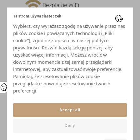
Bezpłatne WiFi
Ta strona używa ciasteczek
Telewizor z płaskim ekranem
Wybierz, czy wyrażasz zgodę na używanie przez nas
plików cookie i powiązanych technologii („Pliki
Lodówka
cookie”), zgodnie z opisem w naszej polityce
prywatności. Rozwiń każdą sekcję poniżej, aby
uzyskać więcej informacji. Możesz wrócić w
Płyta indukcyjna
dowolnym momencie z tej samej przeglądarki
internetowej, aby zaktualizować swoje preferencje.
Mikrofalówka
Pamiętaj, że zresetowanie plików cookie
przeglądarki spowoduje zresetowanie twoich
Czajnik
preferencji.
Naczynia i przybory kuchenne
Accept all
Elegancka zastawa stołowa
Deny
Łazienka z prysznicem