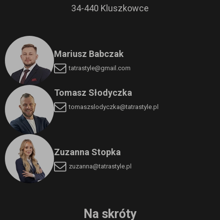
34-440 Kluszkowce
Mariusz Babczak
tatrastyle@gmail.com
Tomasz Słodyczka
tomaszslodyczka
@tatrastyle.pl
Zuzanna Stopka
zuzanna@tatrastyle.pl
Na skróty