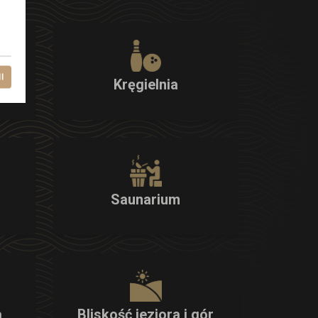
l
Kręgielnia
Saunarium
a
Bliskość jeziora i gór