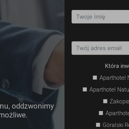
Która inw
Aparthotel 
Aparthotel Natu
Zakopia
onu, oddzwonimy
Aparthot
 możliwe.
Góralski R