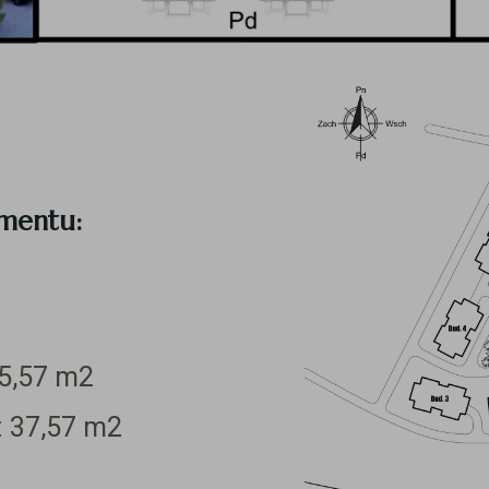
amentu:
5,57
m2
:
37,57
m2