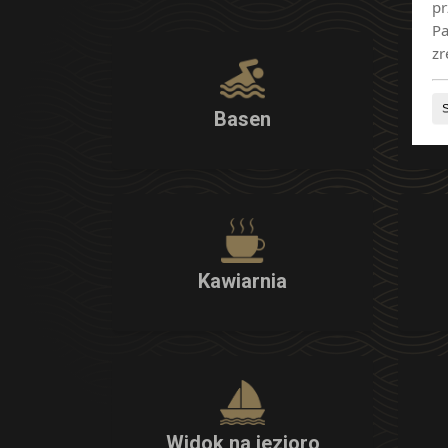
pr
Pa
zr
Basen
Kawiarnia
Widok na jezioro