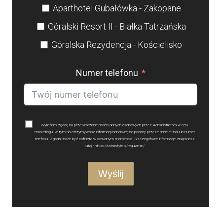
Aparthotel Gubałówka - Zakopane
Góralski Resort II - Białka Tatrzańska
Góralska Rezydencja - Kościelisko
Numer telefonu
Wyrażam zgodę na przetwarzanie moich danych osobowych przez Administratora w celu
marketingu, w tym na otrzymywanie informacji handlowej na podany przeze mnie e-mail lub numer
telefonu. Zgoda może być cofnięta w dowolnym momencie. Szczegółowe informacje znajdziesz
tutaj - https://tatrastyle.pl/regulamin/
Wyślij