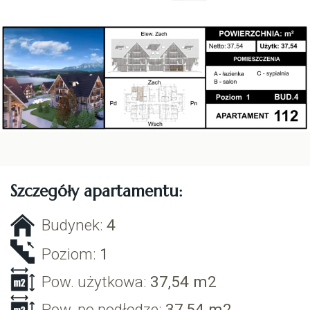
Szczegóły apartamentu:
Budynek:
4
Poziom:
1
Pow. użytkowa:
37,54
m2
Pow. po podłodze:
37,54
m2