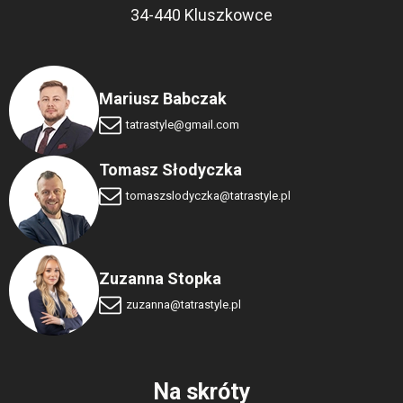
34-440 Kluszkowce
Mariusz Babczak
tatrastyle@gmail.com
Tomasz Słodyczka
tomaszslodyczka
@tatrastyle.pl
Zuzanna Stopka
zuzanna@tatrastyle.pl
Na skróty