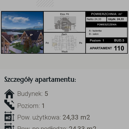
Szczegóły apartamentu:
Budynek:
5
Poziom:
1
Pow. użytkowa:
24,33
m2
Pow. po podłodze:
24,33
m2