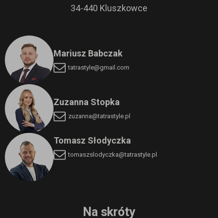
34-440 Kluszkowce
Mariusz Babczak
tatrastyle@gmail.com
Zuzanna Stopka
zuzanna@tatrastyle.pl
Tomasz Słodyczka
tomaszslodyczka
@tatrastyle.pl
Na skróty