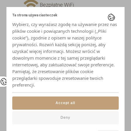
Bezpłatne WiFi
Ta strona używa ciasteczek
Telewizor z płaskim ekranem
Wybierz, czy wyrażasz zgodę na używanie przez nas
plików cookie i powiązanych technologii („Pliki
Lodówka
cookie”), zgodnie z opisem w naszej polityce
prywatności. Rozwiń każdą sekcję poniżej, aby
uzyskać więcej informacji. Możesz wrócić w
Płyta indukcyjna
dowolnym momencie z tej samej przeglądarki
internetowej, aby zaktualizować swoje preferencje.
Mikrofalówka
Pamiętaj, że zresetowanie plików cookie
przeglądarki spowoduje zresetowanie twoich
Czajnik
preferencji.
Naczynia i przybory kuchenne
Accept all
Elegancka zastawa stołowa
Deny
Łazienka z prysznicem