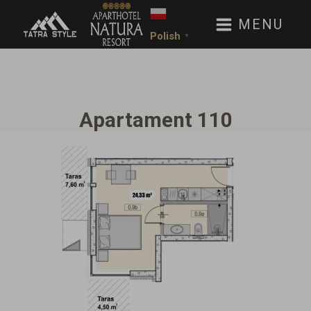
MENU
Polish
▼
Apartament 110