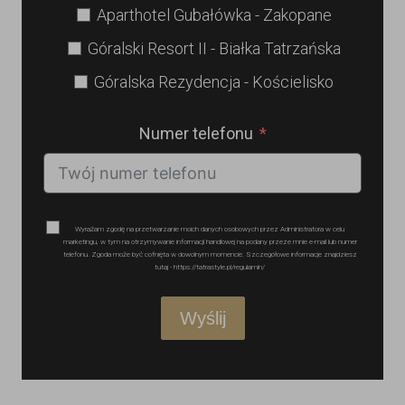
Aparthotel Gubałówka - Zakopane
Góralski Resort II - Białka Tatrzańska
Góralska Rezydencja - Kościelisko
Numer telefonu
Wyrażam zgodę na przetwarzanie moich danych osobowych przez Administratora w celu
marketingu, w tym na otrzymywanie informacji handlowej na podany przeze mnie e-mail lub numer
telefonu. Zgoda może być cofnięta w dowolnym momencie. Szczegółowe informacje znajdziesz
tutaj - https://tatrastyle.pl/regulamin/
Wyślij