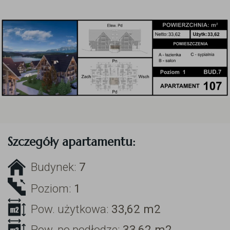
Szczegóły apartamentu:
Budynek:
7
Poziom:
1
Pow. użytkowa:
33,62
m2
Pow. po podłodze:
33,62
m2