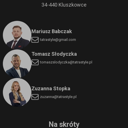
34-440 Kluszkowce
Mariusz Babczak
tatrastyle@gmail.com
Tomasz Słodyczka
tomaszslodyczka
@tatrastyle.pl
Zuzanna Stopka
zuzanna@tatrastyle.pl
Na skróty