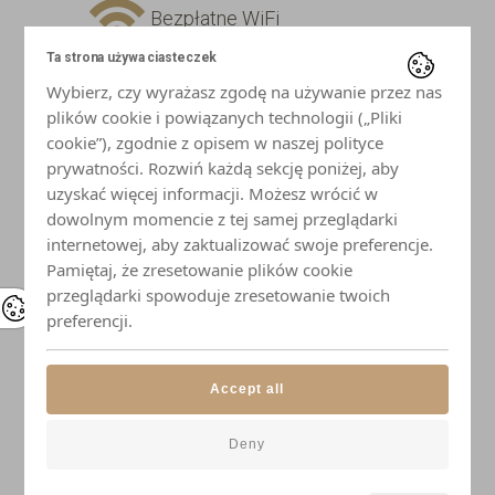
Bezpłatne WiFi
Ta strona używa ciasteczek
Telewizor z płaskim ekranem
Wybierz, czy wyrażasz zgodę na używanie przez nas
plików cookie i powiązanych technologii („Pliki
Lodówka
cookie”), zgodnie z opisem w naszej polityce
prywatności. Rozwiń każdą sekcję poniżej, aby
uzyskać więcej informacji. Możesz wrócić w
Płyta indukcyjna
dowolnym momencie z tej samej przeglądarki
internetowej, aby zaktualizować swoje preferencje.
Mikrofalówka
Pamiętaj, że zresetowanie plików cookie
przeglądarki spowoduje zresetowanie twoich
Czajnik
preferencji.
Naczynia i przybory kuchenne
Accept all
Elegancka zastawa stołowa
Deny
Łazienka z prysznicem