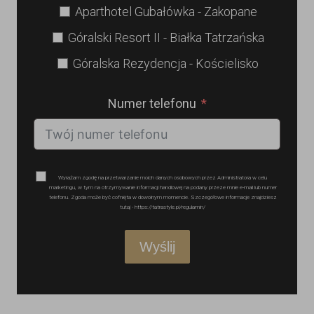
Aparthotel Gubałówka - Zakopane
Góralski Resort II - Białka Tatrzańska
Góralska Rezydencja - Kościelisko
Numer telefonu
Wyrażam zgodę na przetwarzanie moich danych osobowych przez Administratora w celu
marketingu, w tym na otrzymywanie informacji handlowej na podany przeze mnie e-mail lub numer
telefonu. Zgoda może być cofnięta w dowolnym momencie. Szczegółowe informacje znajdziesz
tutaj - https://tatrastyle.pl/regulamin/
Wyślij