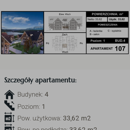
Szczegóły apartamentu:
Budynek:
4
Poziom:
1
Pow. użytkowa:
33,62
m2
Pow. po podłodze:
33,62
m2