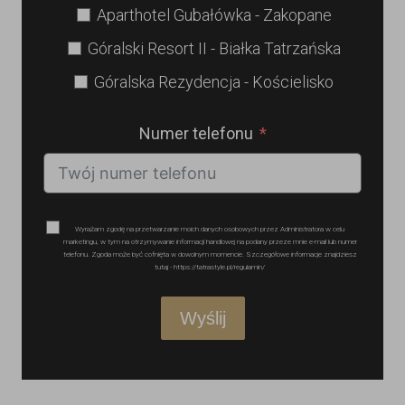
Aparthotel Gubałówka - Zakopane
Góralski Resort II - Białka Tatrzańska
Góralska Rezydencja - Kościelisko
Numer telefonu
Wyrażam zgodę na przetwarzanie moich danych osobowych przez Administratora w celu
marketingu, w tym na otrzymywanie informacji handlowej na podany przeze mnie e-mail lub numer
telefonu. Zgoda może być cofnięta w dowolnym momencie. Szczegółowe informacje znajdziesz
tutaj - https://tatrastyle.pl/regulamin/
Wyślij