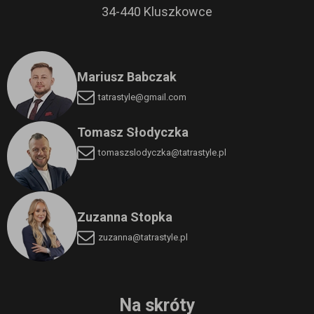
34-440 Kluszkowce
Mariusz Babczak
tatrastyle@gmail.com
Tomasz Słodyczka
tomaszslodyczka
@tatrastyle.pl
Zuzanna Stopka
zuzanna@tatrastyle.pl
Na skróty