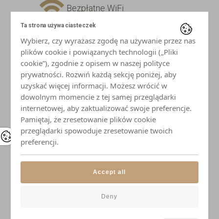
Bezpłatne WiFi
Ta strona używa ciasteczek
Telewizor z płaskim ekranem
Wybierz, czy wyrażasz zgodę na używanie przez nas
plików cookie i powiązanych technologii („Pliki
Lodówka
cookie”), zgodnie z opisem w naszej polityce
prywatności. Rozwiń każdą sekcję poniżej, aby
uzyskać więcej informacji. Możesz wrócić w
Płyta indukcyjna
dowolnym momencie z tej samej przeglądarki
internetowej, aby zaktualizować swoje preferencje.
Mikrofalówka
Pamiętaj, że zresetowanie plików cookie
przeglądarki spowoduje zresetowanie twoich
Czajnik
preferencji.
Naczynia i przybory kuchenne
Accept all
Elegancka zastawa stołowa
Deny
Łazienka z prysznicem