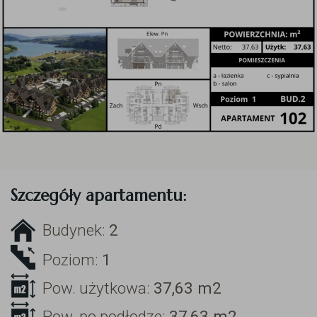
Szczegóły apartamentu:
Budynek:
2
Poziom:
1
Pow. użytkowa:
37,63
m2
Pow. po podłodze:
37,63
m2