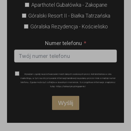
Aparthotel Gubałówka - Zakopane
Góralski Resort II - Białka Tatrzańska
Góralska Rezydencja - Kościelisko
Numer telefonu
Wyrażam zgodę na przetwarzanie moich danych osobowych przez Administratora w celu
marketingu, w tym na otrzymywanie informacji handlowej na podany przeze mnie e-mail lub numer
telefonu. Zgoda może być cofnięta w dowolnym momencie. Szczegółowe informacje znajdziesz
tutaj - https://tatrastyle.pl/regulamin/
Wyślij