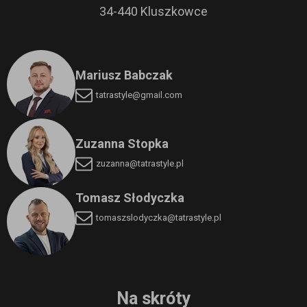
34-440 Kluszkowce
Mariusz Babczak
tatrastyle@gmail.com
Zuzanna Stopka
zuzanna@tatrastyle.pl
Tomasz Słodyczka
tomaszslodyczka
@tatrastyle.pl
Na skróty