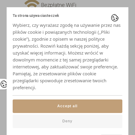
Bezpłatne WiFi
Ta strona używa ciasteczek
Telewizor z płaskim ekranem
Wybierz, czy wyrażasz zgodę na używanie przez nas
plików cookie i powiązanych technologii („Pliki
Lodówka
cookie”), zgodnie z opisem w naszej polityce
prywatności. Rozwiń każdą sekcję poniżej, aby
uzyskać więcej informacji. Możesz wrócić w
Płyta indukcyjna
dowolnym momencie z tej samej przeglądarki
internetowej, aby zaktualizować swoje preferencje.
Mikrofalówka
Pamiętaj, że zresetowanie plików cookie
przeglądarki spowoduje zresetowanie twoich
Czajnik
preferencji.
Naczynia i przybory kuchenne
Accept all
Elegancka zastawa stołowa
Deny
Łazienka z prysznicem