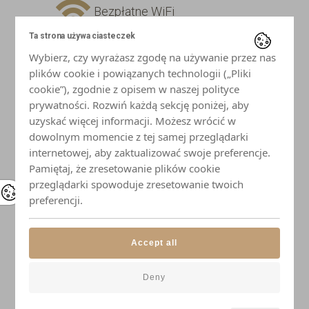
Bezpłatne WiFi
Ta strona używa ciasteczek
Telewizor z płaskim ekranem
Wybierz, czy wyrażasz zgodę na używanie przez nas
plików cookie i powiązanych technologii („Pliki
Lodówka
cookie”), zgodnie z opisem w naszej polityce
prywatności. Rozwiń każdą sekcję poniżej, aby
uzyskać więcej informacji. Możesz wrócić w
Płyta indukcyjna
dowolnym momencie z tej samej przeglądarki
internetowej, aby zaktualizować swoje preferencje.
Mikrofalówka
Pamiętaj, że zresetowanie plików cookie
przeglądarki spowoduje zresetowanie twoich
Czajnik
preferencji.
Naczynia i przybory kuchenne
Accept all
Elegancka zastawa stołowa
Deny
Łazienka z prysznicem