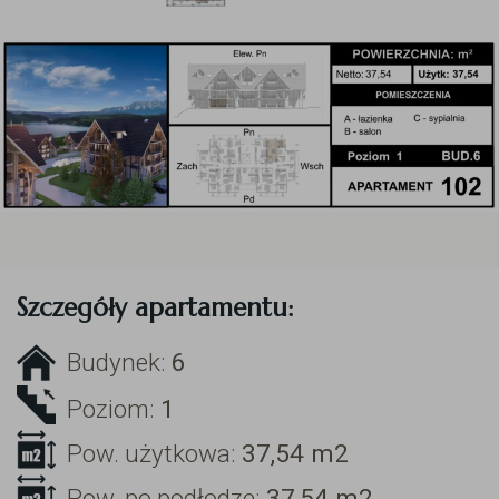
Szczegóły apartamentu:
Budynek:
6
Poziom:
1
Pow. użytkowa:
37,54
m2
Pow. po podłodze:
37,54
m2