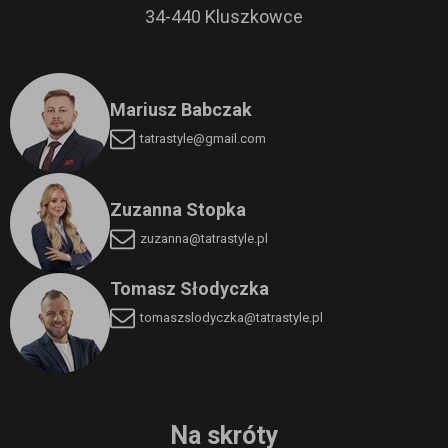
34-440 Kluszkowce
Mariusz Babczak
tatrastyle@gmail.com
Zuzanna Stopka
zuzanna@tatrastyle.pl
Tomasz Słodyczka
tomaszslodyczka
@tatrastyle.pl
Na skróty