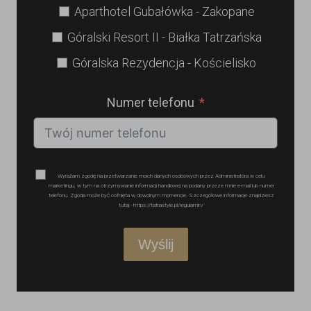
Aparthotel Gubałówka - Zakopane
Góralski Resort II - Białka Tatrzańska
Góralska Rezydencja - Kościelisko
Numer telefonu
Wyrażam zgodę na przetwarzanie moich danych osobowych przez Administratora w celu
marketingu, w tym na otrzymywanie informacji handlowej na podany przeze mnie e-mail lub numer
telefonu. Zgoda może być cofnięta w dowolnym momencie. Szczegółowe informacje znajdziesz
tutaj - https://tatrastyle.pl/regulamin/
Wyślij