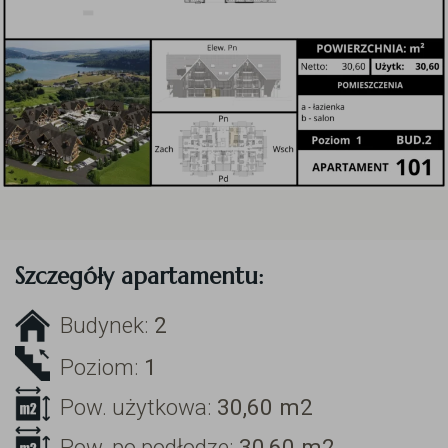
Szczegóły apartamentu:
Budynek:
2
Poziom:
1
Pow. użytkowa:
30,60
m2
Pow. po podłodze:
30,60
m2