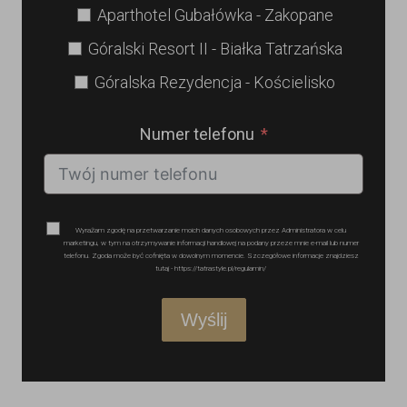
Aparthotel Gubałówka - Zakopane
Góralski Resort II - Białka Tatrzańska
Góralska Rezydencja - Kościelisko
Numer telefonu
Wyrażam zgodę na przetwarzanie moich danych osobowych przez Administratora w celu
marketingu, w tym na otrzymywanie informacji handlowej na podany przeze mnie e-mail lub numer
telefonu. Zgoda może być cofnięta w dowolnym momencie. Szczegółowe informacje znajdziesz
tutaj - https://tatrastyle.pl/regulamin/
Wyślij