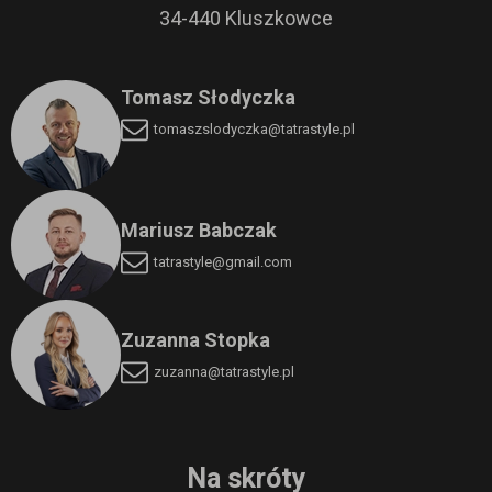
34-440 Kluszkowce
Tomasz Słodyczka
tomaszslodyczka
@tatrastyle.pl
Mariusz Babczak
tatrastyle@gmail.com
Zuzanna Stopka
zuzanna@tatrastyle.pl
Na skróty