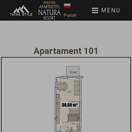
MENU
Polish
▼
Apartament 101