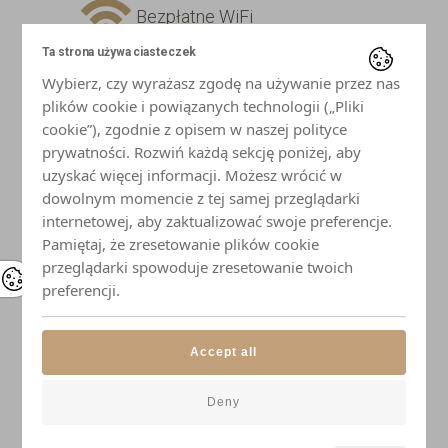
Bezpłatne WiFi
Ta strona używa ciasteczek
Telewizor z płaskim ekranem
Wybierz, czy wyrażasz zgodę na używanie przez nas
plików cookie i powiązanych technologii („Pliki
Lodówka
cookie”), zgodnie z opisem w naszej polityce
prywatności. Rozwiń każdą sekcję poniżej, aby
uzyskać więcej informacji. Możesz wrócić w
Płyta indukcyjna
dowolnym momencie z tej samej przeglądarki
internetowej, aby zaktualizować swoje preferencje.
Mikrofalówka
Pamiętaj, że zresetowanie plików cookie
przeglądarki spowoduje zresetowanie twoich
Czajnik
preferencji.
Naczynia i przybory kuchenne
Accept all
Elegancka zastawa stołowa
Deny
Łazienka z prysznicem