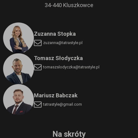
34-440 Kluszkowce
Zuzanna Stopka
zuzanna@tatrastyle.pl
Tomasz Słodyczka
tomaszslodyczka
@tatrastyle.pl
Mariusz Babczak
tatrastyle@gmail.com
Na skróty