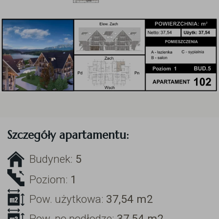
Szczegóły apartamentu:
Budynek:
5
Poziom:
1
Pow. użytkowa:
37,54
m2
Pow. po podłodze:
37,54
m2