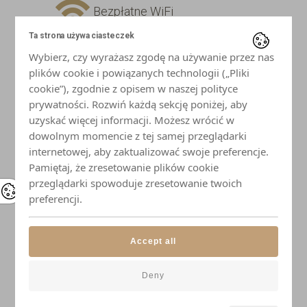
Bezpłatne WiFi
Ta strona używa ciasteczek
Telewizor z płaskim ekranem
Wybierz, czy wyrażasz zgodę na używanie przez nas
plików cookie i powiązanych technologii („Pliki
Lodówka
cookie”), zgodnie z opisem w naszej polityce
prywatności. Rozwiń każdą sekcję poniżej, aby
uzyskać więcej informacji. Możesz wrócić w
Płyta indukcyjna
dowolnym momencie z tej samej przeglądarki
internetowej, aby zaktualizować swoje preferencje.
Mikrofalówka
Pamiętaj, że zresetowanie plików cookie
przeglądarki spowoduje zresetowanie twoich
Czajnik
preferencji.
Naczynia i przybory kuchenne
Accept all
Elegancka zastawa stołowa
Deny
Łazienka z prysznicem