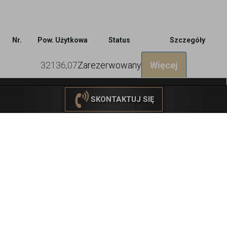
Nr.
Pow. Użytkowa
Status
Szczegóły
321
36,07
Zarezerwowany
Więcej
ZADZWOŃ
SKONTAKTUJ SIĘ
322
36,92
Zarezerwowany
Więcej
323
25,07
Wolny
Więcej
324
37,26
Wolny
Więcej
325
37,41
Zarezerwowany
Więcej