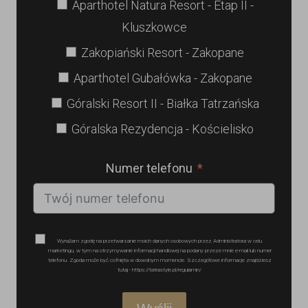
Aparthotel Natura Resort - Etap II -
Kluszkowce
Zakopiański Resort - Zakopane
Aparthotel Gubałówka - Zakopane
Góralski Resort II - Białka Tatrzańska
Góralska Rezydencja - Kościelisko
Numer telefonu
Wyrażam zgodę na przetwarzanie moich danych osobowych przez Administratora w celu
marketingu, w tym na otrzymywanie informacji handlowej na podany przeze mnie e-mail lub numer
telefonu. Zgoda może być cofnięta w dowolnym momencie. Szczegółowe informacje znajdziesz
tutaj - https://tatrastyle.pl/regulamin/