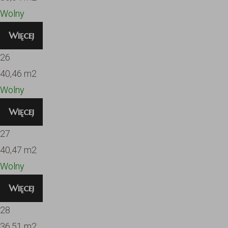
Wolny
Więcej
26
40,46
m2
Wolny
Więcej
27
40,47
m2
Wolny
Więcej
28
36,51
m2