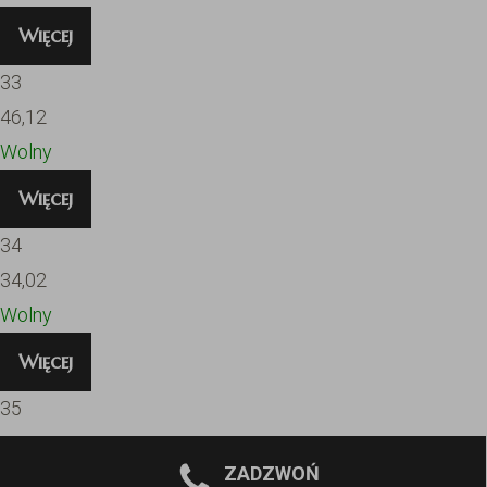
Więcej
33
46,12
Wolny
Więcej
34
34,02
Wolny
Więcej
35
36,43
ZADZWOŃ
Wolny