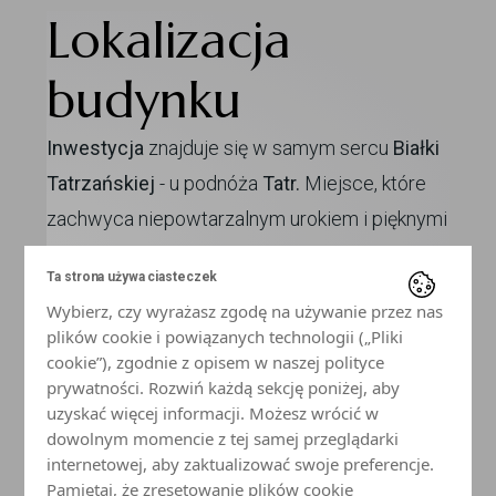
Lokalizacja
budynku
Inwestycja
znajduje się w samym sercu
Białki
Tatrzańskiej
- u podnóża
Tatr.
Miejsce, które
zachwyca niepowtarzalnym urokiem i pięknymi
widokami na góry
. Raj dla miłośników
Ta strona używa ciasteczek
odpoczynku oraz miłośników zimowego
Wybierz, czy wyrażasz zgodę na używanie przez nas
szaleństwa. Tworzy doskonałą
bazę
plików cookie i powiązanych technologii („Pliki
wypadową
do zwiedzania okolicy. Znajdziesz
cookie”), zgodnie z opisem w naszej polityce
prywatności. Rozwiń każdą sekcję poniżej, aby
tutaj popularne
szlaki górskie, trasy rowerowe
uzyskać więcej informacji. Możesz wrócić w
i wyciągi narciarskie.
dowolnym momencie z tej samej przeglądarki
internetowej, aby zaktualizować swoje preferencje.
Umów się na spotkanie
Pamiętaj, że zresetowanie plików cookie