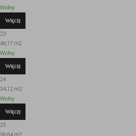
Wolny
Więcej
23
46,17
m2
Wolny
Więcej
24
34,12
m2
Wolny
Więcej
25
36,64
m2