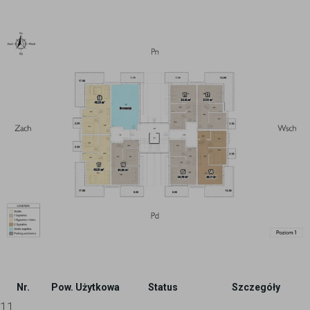
Nr.
Pow. Użytkowa
Status
Szczegóły
11